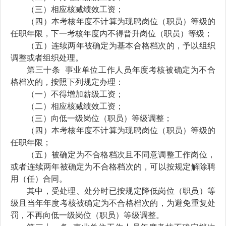
（
三
）相应核减绩效工资；
（
四
）本考核年度不计算为现聘岗位（职员）等级的
任职年限，下一考核年度内不得晋升岗位（职员）等级；
（五）
连续两年被确定为基本合格档次的，予以组织
调整或者组织处理。
第
三十
条
事业单位工作人员年度考核被确定为不合
格档次的，按照下列规定办理：
（一）不得增加薪级工资；
（二）相应核减绩效工资；
（三）向低
一级
岗位（职员）等级调整；
（四）本考核年度不计算为现聘岗位（职员）等级的
任职年限；
（五）被确定为不合格档次且不同意调整工作岗位，
或者连续两年被确定为不合格档次的，可以按规定解除聘
用（任）合同。
其中，受处理
、
处分时已按规定降低岗位（职员）等
级且当年年度考核被确定为不合格档次的，为避免重复处
罚，不再向低
一级
岗位（职员）等级调整。