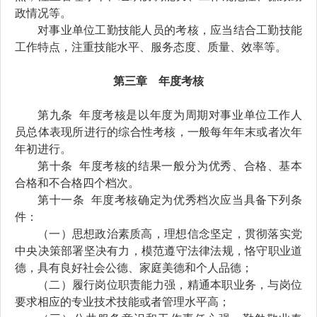
政情况等
。
对
事业单位
工勤技能人员的考核，应当结合工勤技能
工作特点，注重
技能水平、
服务态度、质量、效率等。
第
三
章 年度考核
第
九
条
年度考核
是以年度为周期对事业单位工作人
员总体表现所进行的综合性考核，一般每年年末或者次年
年初进行。
第
十
条
年度考核的结果一般分为优秀、合格、基本
合格
和
不合格
四个
档次。
第十
一
条
年度考核确定为优秀档次
应当
具备下列条
件：
（一）
思想政治素质
高，理想信念坚定，贯彻落实党
中央决
策部署坚决有力，模范遵守法律法规，
恪守职业道
德，
具有良好社会公德、家庭美德
和
个人品德；
（二）履行岗位职责能力强，
精通本职业务，
与岗位
要求相应的专业技术技能或
者
管理水平高；