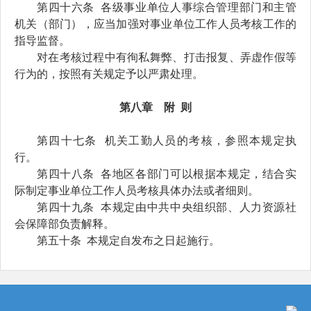
第
四十
六
条
各级事业单位人事综合管理部门和主管
机关（部门），应当加强对事业单位工作人员考核工作的
指导监督。
对在考核过程中有徇私舞弊、打击报复、弄虚作假等
行为的，按照有关规定予以严肃处理。
第
八
章 附
则
第四十
七
条
机关工勤人员
的
考核，参照本规定执
行。
第四十
八
条
各地区各部门
可以根据本规定，
结合实
际
制定事业单位工作人员考核
具体办法或者细则
。
第四十
九
条
本规定由中共中央组织部、人力资源社
会保障部负责解释。
第
五十
条
本规定自
发布之日
起施行。