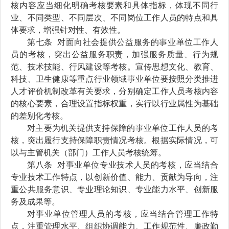
核内容
应当细化明确考核要素
和
具体
指标，体现不同行
业、不同类型、
不同层次、
不同岗位
工作人员的特点和具
体要求，增强针对性、有效性
。
第
七
条
对面向社会提供公益服务的事业单位工作人
员的考核，突出公益服务职责，加强服务质量、行为规
范、技术技能、行风建设等考核。
宣传思想文化、教育、
科技、卫生健康等重点行业领域事业单位要按照分类推进
人才评价机制改革有关要求，
分别
确定工作人员考核内容
的核心要素，合理设置指标权重，实行以行业属性为基础
的差别化考核。
对主要为机关提供支持保障的事业单位工作人员的考
核，突出履行
支持
保障职责情况考核
。
根据实际情况
，
可
以
与主管机关（部门）工作人员考核统筹。
第
八
条
对
事业单位
专业技术人员的考核，应当结合
专业技术工作特点，以创新价值、能力、贡献为导向，注
重公共服务意识、专业理论知识、专业能力水平、创新服
务及成果等。
对事业单位
管理人员的考核
，应当结合管理工作特
点，注重
管理水平
、
组织协调能力、工作规范性、廉政勤