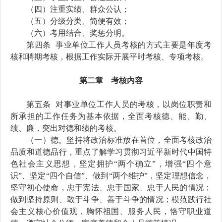
（四）注重实绩、群众公认
；
（五）分级分类、简便有效；
（六）考用结合、奖惩分明。
第四条
事业
单位工作人员考核的方式主要是年度考
核和聘期考核，根据工作实际开展平时考核、专项考核。
第二章 考核内容
第五条
对
事业单位
工作人员的考核，以
岗位职责
和
所承担的工作
任务
为基本依据
，全面考核德、能、勤、
绩、廉
，突出对德和绩的考核
。
（一）德
。
坚持将政治标准放在首位，全面考核
政治
品质
和道德品行，重点了解学习贯彻习近平新时代中国特
色社会主义思想，坚定拥护“两个确立”，增强“四个意
识”、坚定“四个自信”、做到“两个维护”，坚定理想信念，
坚守初心使命，忠于宪法、忠于国家、忠于人民的情况；
做到坚持原则、敢于斗争
、善于斗争的情况
；模范
践行社
会主义核心价值观，胸怀祖国、服务人民，
恪守职业道