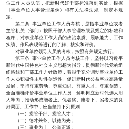
位工作人员队伍，
把新时代好干部标准落到实处，
根据
《事业单位人事管
理条例》和有关法律法规，制定本规
定。
第二条
事业单位工作人员考核，是指事业单位或者
主管机关（部门）按照干部人事管理权限及规定的标准和
程序，对事业单位工作人员的政治素质、履职能力、工作
实绩、作风表现等进行
的
了解、核实和评价。
对
事业单位领导人员的考核，按照有关规定执行。
第三条
事业单位工作人员考核工作
，坚持
以习近平
新时代中国特色社会主义思想为指导，贯彻新时代党的组
织路线
和干部工作方针政策
，
着眼于
充分
调动事业单位工
作人员积极性主动性
创造性、促进新时代
公益
事业高质量
发展，坚持尊重劳动、尊重
知识、尊重人才、尊重创造，
全面准确评价事业单位工作人员，
鲜明树立新时代选人用
人导向，推动形成能者上、优者奖、庸者下、劣者汰的良
好局面
。工作中，应当坚持下列原则：
（一）党管干部、党管人才；
（二）德才兼备、以德为先；
（三）事业为上、公道正派；