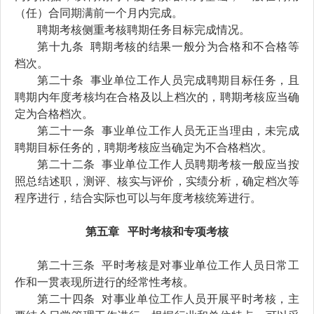
（任）合同期满前一个月内完成。
聘期考核侧重考核
聘期
任务目标完成情况。
第十
九
条
聘期考核的结果一般分为合格
和
不合格等
档次。
第
二十
条
事业单位工作人员
完成
聘期
目标
任务
，且
聘期
内年度考核均在合格及以上档次
的
，聘期考核应当确
定为合格档次。
第二十
一
条
事业单位工作人员
无正当理由，未完成
聘期目标任务
的
，聘期考核应当确定为不合格档次。
第二十
二
条
事业单位工作人员聘期考核
一般应当按
照总结述职，测评、核实与评价，实绩分析，确定档次等
程序进行
，
结合实际
也
可以
与
年度考核
统筹
进行
。
第五章 平时考核和专项考核
第二十
三
条
平时考核
是对事业单位工作人员日常工
作和一贯表现所进行的经常性考核。
第二十
四
条
对
事业单位工作人员开展平时考核，主