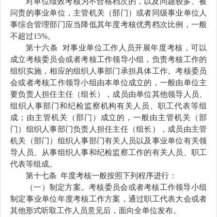
对
单位绩效考核为不合格档次的，以及问题较多、被
问责的事业单位，
主管机关（部门）或者
同级
事业单位人
事综合管理部门应当
降低
其
年度考核优秀档次比例
，一般
不
超过15%。
第十
六
条
对
事业单位
工作人员
开展年度考核
，
可以
成立
考核委员会或者
考核工作领导小组，负责考核工作的
组织实施，相应的组织人事部门承担具体工作。
考核委员
会或者
考核工作领导小组由本单位成立的，一般由单位主
要负责人担任主任（组长），成员由单位其他领导人员、
组织人事
部门
和纪检
监察机构
有关人员、职工代表等组
成
；由主管机关（部门）成立的，一般由主管机关（部
门）组织人事部门负责人担任主任（组长），成员由主管
机关（部门）组织人事部门有关人员以及事业单位有关领
导人员、从事组织人事和纪检监察工作的有关人员、职工
代表等组成
。
第十
七
条
年度考核一般按照下列程序进行：
（一）制定方案。
考核委员会或者
考核工作领导小组
制定
事业单位
年度考核工作方案，
通过职工代表大会或者
其他形式听取工作人员意见后，
面向全单位发布
。