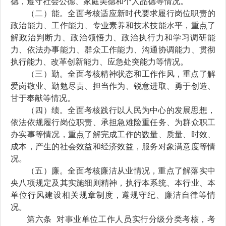
德，
遵守社会公德、家庭美德
和
个人品德等情况。
（二）
能
。
全面考核适
应新时代要求履行岗位职责的
政治能力、工作能力、专业素养和技术技能水平，重点了
解政治判断力、政治领悟力、政治执行力和学习调研能
力、依法办事能力、群众工作能力、沟通协调能力、
贯彻
执行能力、改革创新能力、应急处突能力等
情况。
（三）勤
。
全面考核精神状态和工作作风，重点了解
爱岗敬业、
勤勉尽责、
担当作为、
锐意进取、勇于创造、
甘于
奉献
等情况。
（四）
绩
。
全面考核
践行以人民为中心的发展思想，
依法依规履行岗位职责、承担急难险重任务、为群众职工
办实事等情况，重点了解
完成工作
的
数量、质量、时效、
成本，产生的社会效益和
经济效益，
服务对象满意度等情
况。
（五）廉
。
全面考核廉洁从业情况，重点了解
落实中
央八项规定及其
实施细则精神，执行
本系统、
本
行业、
本
单位
行风建设相关规章制度
，遵规守纪、廉洁自律
等情
况。
第六条
对
事业单位工作人员实行分级分类考核
，
考