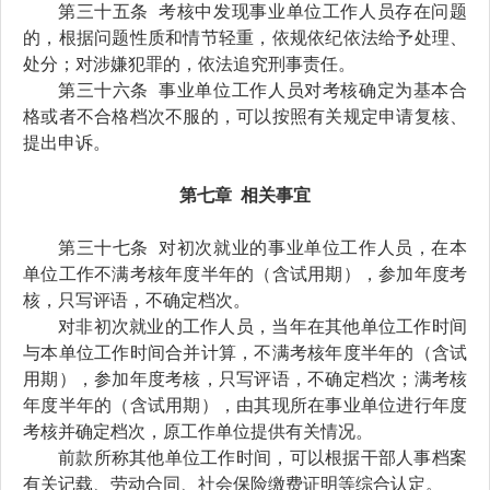
第三十
五
条
考核中发现事业单位工作人员存在问题
的，
根据问题性质和情节轻重
，
依规依纪依法给予处理、
处分
；
对涉嫌
犯罪
的
，
依法追究刑事责任
。
第三十
六
条
事业单位工作人员
对考核确定为基本合
格或者
不合格档次
不服的，可以按照有关规定申请复核
、
提出
申诉。
第
七
章
相关事宜
第
三十七
条
对
初
次就业的
事业单位
工作人员，在本
单位工作不满
考核年度半年
的（含试用期），参加
年度
考
核，只写评语，不确定档次。
对非
初
次就业的工作人员，当年在其他单位工作时间
与本单位工作时间合并计算，不满
考核年度半年的
（含试
用期），参加年度考核，只写评语，不确定档次；满
考核
年度半年
的（含试用期），由其现所在事业单位进行年度
考核并确定档次，原
工作
单位提供
有关情况
。
前款所称其他单位工作时间，
可
以
根据干部人事档案
有关记载、劳动合同、社会保险缴费证明等综合认定
。