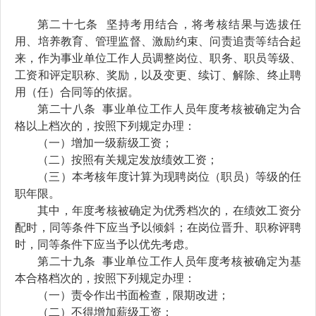
第二十
七
条
坚持考用结合，将考核结果
与选拔任
用、培养教育、管理监督、激励约束、问责追责等结合起
来，
作为事业单位工作人员调整岗位、
职务
、职员等级
、
工资
和评定职称、奖励
，
以及变更、续订、解除、终止聘
用
（任）
合同
等
的依据。
第二十
八
条
事业单位工作人员年度考核被确定为合
格以上档次的，按照下列规定办理：
（一）增加一级薪级工资；
（二）按照有关规定发放绩效工资；
（三）本考核年度计算为现聘岗位（职员）等级的任
职年限。
其中，年度考核被确定为优秀档次的，在绩效工资分
配时
，
同等条件下应当予以倾斜
；
在岗位晋升、职称评聘
时
，
同等条件下应当予以优先考虑。
第二十
九
条
事业单位工作人员年度考核被确定为基
本合格档次的，按照下列规定办理：
（一）
责令作出书面检查，限期改进；
（二）不得增加薪级工资；