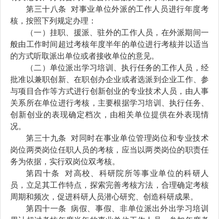
第三十八条
对事业单位
外派
的工作人员进行年度考
核，按照下列规定办理：
（一）挂职、
援派、
驻外的工作人员，在
外派
期间
一
般
由
工作时间超过考核年度
半年的单位进行考核并以适当
的方式听取派出单位或者接收单位的意见。
（二）
单位派出
学习培训、执行任务的工作人员
，经
批准
以兼职创新、在职创办企业或者选派到企业工作、参
与项目合作等方式进行创新创业的
专业技术
人员，由人事
关系所在单位进行考核，主要根据学习培训、执行任务、
创新创业的表现确定档次
，
由相关单位提供
在外表现情
况
。
第三十九条
对同时在事业单位管理岗位和专业技术
岗位两类岗位任职人员的考核，应当以两类岗位的职责任
务为依据
，实行双岗位双考核
。
第四十条
对高校、
科研院所等事业单位的科研人
员，立足其工作特点，探索完善考核方法，合理确定考核
周期和频次，促进科研人员潜心研究、创造科研成果。
第四十
一
条
病假、事假、非单位派出外出学习培训