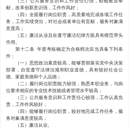
（三）公共服务意识和工作责任心强，勤
勉
敬业
奉
献
，改革创新意识强，工作作风好；
（四）全面履行岗位职责，高质量地完成各项工作任
务，
工作实绩突出，对社会或者单位有
贡献
，
服务对象满
意度高；
（五）廉洁从业
且在
遵守廉洁纪律方面具有模范带头
作用。
第十
二
条
年度考核确
定为合格档次
应当
具备下列条
件：
（一）
思想政治素质
较高，能够贯彻落实党中央决策
部署，
自觉遵守法律法规
和职业道德，
具有较好社会公
德、家庭美德
和
个人品德；
（二）履行岗位职责能力较强，
熟悉本职业务，
与岗
位要求相应的专业技术技能或
者
管理水平较高；
（三）公共服务意识和工作责任心较强，工作认真负
责，工作作风较好；
（四）能够履行岗位职责，较好地完成工作任务，服
务对象满意度较高；
（五）廉洁从业。