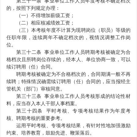
第三十
一
条
事业单位工作人员
年度考核不确定档次
的，按照下列规定办理：
（一）不得增加薪级工资；
（二）相应核减绩效工资；
（三）本考核年度不计算为现聘岗位（职员）等级的
任职年限
，连续两年不确定档次的，视情况调整工作岗
位
。
第三十
二
条
事业单位工作人员聘期考核被确定为合
格档次且所聘岗位存续的，
经本人
、
单位协商一致
，
可以
续订聘用（任）合同
。
聘期考核被确定为不合格档次的，合同期满一般不再
续聘；特殊情况确需续订聘用（任）合同的，应当报经主
管机关（部门）审核同意。
第三十
三
条
事业单位
工作人员
考核形成的结论性材
料，应当存入
本人
干部
人事档案。
第三十
四
条
平时考核、专项考核结果作为年度考
核、聘期考核的重要参考
。
运用
平时考核、专项考核结果，有针对性地加强激励
约束、培养教育，鼓励先进、鞭策落后。