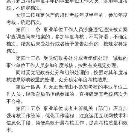
累计超过考核年度
半年的
事业单位工作人员，参加年度考
核，不确定档次。
女职工
按规定
休产假超过
考核年度
半年的
，参加年度
考核，确定档次。
第四十
二
条
事业单位工作人员涉嫌违纪违法被立案
审查调查尚未结案的，参加年度考核，不写评语，不确定
档次。结案后未受处分或者给予警告处分的，按规定补定
档次。
第四十
三
条
受党纪
政务
处分或者组织处理、诫勉的
事业单位工作人员参加年度考核，按照有关规定办理。
同时受党纪政务处分
和
组织处理的，按照对其年度考
核结果影响较重的处理
、
处分确定年度考核
结果
。
第四十
四
条
对无正当理由不参加考核的事业单位工
作人员，经教育后仍拒绝参加的，直接确定其考核档次为
不合格。
第四十
五
条
事业单位或者主管机关（部门）应当加
强考核工作统筹，优化工作流程，注意运用互联网技术和
信息化手段，简便高效开展考核工作，提高考核质量和效
率。