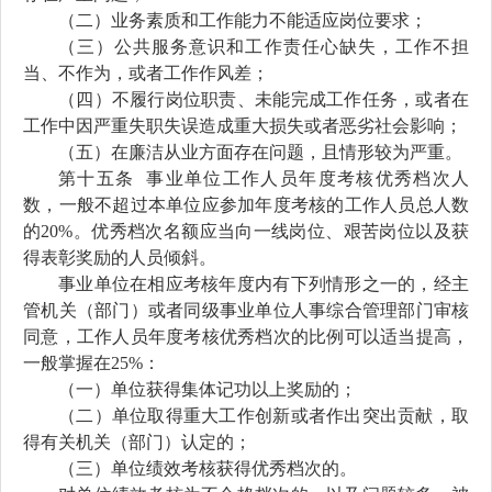
（二）业务素质和工作能力不能适应岗位要求；
（三）公共服务意识和工作责任心缺失，
工作不担
当、不作为，或者
工作作风差；
（四）
不
履行岗位职责
、
未能完成工作任务，或者在
工作中因严重失职
失误
造成重大损失
或者
恶劣社会影响；
（五）在廉洁从业方面存在问题，且情形较为严重。
第十
五
条
事业单位工作人员
年度考核优秀档次人
数，一般不超过本单位
应
参加年度考核的工作人员总人数
的20%。
优秀档次名额应当向一线岗位、艰苦岗位以及获
得表彰奖励的人员倾斜。
事业单位在相应考核年度内有下列情形之一的，经主
管机关（部门）或
者
同级事业单位人事综合管理部门审核
同意，工作人员年度考核优秀档次的比例可以适当提高
，
一般
掌握在25%：
（一）单位获得集体记功以上奖励的；
（二）单位取得重大工作创新或者
作
出突出贡献，取
得有关机关（部门）认定的；
（三）单位绩效考核获得优秀档次的。