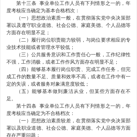
第十
三
条
事业单位工作人员有下列情形之一的，年
度考核应当确定为基本合格档次：
（一）
思想政治素质
一般，在贯彻落实党中央决策部
署以及遵守
职业道德、社会公德、家庭美德
、
个人品德等
方面存在明显不足；
（二）履行岗位职责能力较弱，与岗位要求相应的专
业技术技能或
者
管理水平较低；
（三）公共服务意识和工作责任心一般，工作纪律
性
不强，
工作
消极，或者
工作作风方面存在
明显
不足；
（四）能够基本履行岗位职责
、完成工作任务
，但完
成工作
的数量不足、
质量和效率不高，或者在工作中有一
定的失误，或者服务对象满意度
较低
；
（五）
能够
基本做到廉洁从业，但某些方面存在不
足。
第十
四
条
事业单位工作人员有下列情形之一的，年
度考核应当确定为不合格档次：
（一）
思想政治素质
较差，在贯彻落实党中央决策部
署以及
职业道德、社会公德、家庭美德
、
个人品德等方面
存在
严重
问题；