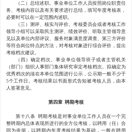
（二）总结述职。
事业单位
工作人员按照岗位职责任
务、考核内容以及有关要求进行总结，
填写年度考核表，
必要时可
以
在一定范围内述职。
（三）
测评、核实与评价
。
考核委员会或者
考核工作
领导小组
可以采取民主测评、绩效评价、听取主管领导意
见以及单位内部评议、服务对象满意度调查、第三方评价
等符合岗位特点的方法，对考核对象进行综合评价，提出
考核档次建议
。
（
四
）确定档次。
事业
单位领导班子
或者主管机关
（部门）组织人事部门
集体研究审定考核档次
。
拟确定为
优秀档次的须在本单位范围进行公示，公示期一般不少于
5个工作日
。
考核结果以书面形式告知被考核人员
，由本
人签署意见
。
第
四
章
聘期考核
第十
八
条
聘期考核
是对事业单位工作人员在一个完
整
聘期
内总体表现所进行的全方位考核，以聘用（任）合
同为依据，以
聘期
内年度考核结果为基础，一般在聘用