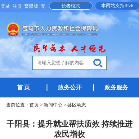
本网站支持IPv6
长者模式
登录
注册
繁體版
无
障碍阅读
首 页
政务公开
政务服务
当前位置：
首页
>
新闻中心
>
县区动态
千阳县：提升就业帮扶质效 持续推进
农民增收