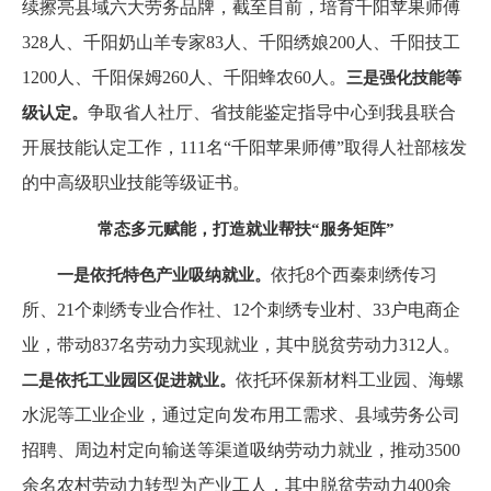
续擦亮县域六大劳务品牌，截至目前，培育千阳苹果师傅
328人、千阳奶山羊专家83人、千阳绣娘200人、千阳技工
1200人、千阳保姆260人、千阳蜂农60人。
三是强化技能等
争取省人社厅、省技能鉴定指导中心到我县联合
级认定。
开展技能认定工作，111名“千阳苹果师傅”取得人社部核发
的中高级职业技能等级证书。
常态多元赋能，打造就业帮扶“服务矩阵”
依托8个西秦刺绣传习
一是依托特色产业吸纳就业。
所、21个刺绣专业合作社、12个刺绣专业村、33户电商企
业，带动837名劳动力实现就业，其中脱贫劳动力312人。
依托环保新材料工业园、海螺
二是依托工业园区促进就业。
水泥等工业企业，通过定向发布用工需求、县域劳务公司
招聘、周边村定向输送等渠道吸纳劳动力就业，推动3500
余名农村劳动力转型为产业工人，其中脱贫劳动力400余