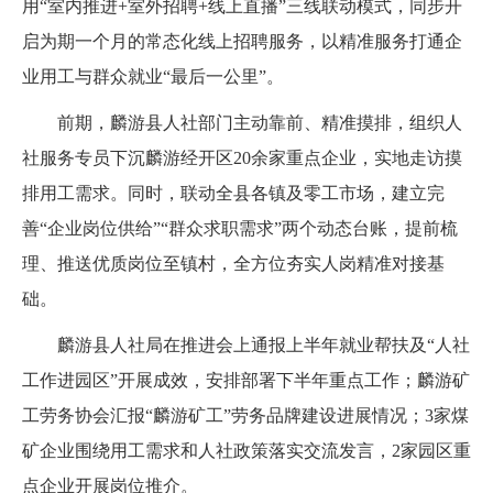
用“室内推进+室外招聘+线上直播”三线联动模式，同步开
启为期一个月的常态化线上招聘服务，以精准服务打通企
业用工与群众就业“最后一公里”。
前期，麟游县人社部门主动靠前、精准摸排，组织人
社服务专员下沉麟游经开区20余家重点企业，实地走访摸
排用工需求。同时，联动全县各镇及零工市场，建立完
善“企业岗位供给”“群众求职需求”两个动态台账，提前梳
理、推送优质岗位至镇村，全方位夯实人岗精准对接基
础。
麟游县人社局在推进会上通报上半年就业帮扶及“人社
工作进园区”开展成效，安排部署下半年重点工作；麟游矿
工劳务协会汇报“麟游矿工”劳务品牌建设进展情况；3家煤
矿企业围绕用工需求和人社政策落实交流发言，2家园区重
点企业开展岗位推介。