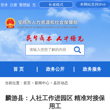
本网站支持IPv6
长者模式
登录
注册
繁體版
无
障碍阅读
首 页
政务公开
政务服务
当前位置：
首页
>
新闻中心
>
县区动态
麟游县：人社工作进园区 精准对接保
用工