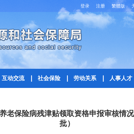
登录
注册
繁體版
互动交流
社会保险
劳动关系
人事人才
养老保险病残津贴领取资格申报审核情况汇
批）