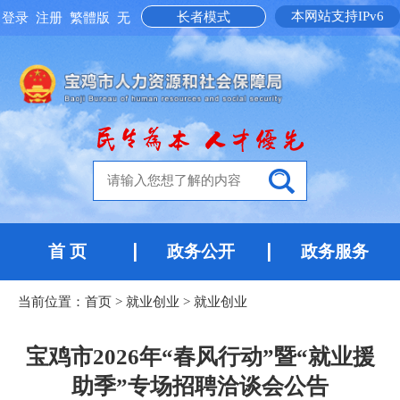
本网站支持IPv6
长者模式
登录
注册
繁體版
无
障碍阅读
首 页
政务公开
政务服务
当前位置：
首页
>
就业创业
>
就业创业
宝鸡市2026年“春风行动”暨“就业援
助季”专场招聘洽谈会公告