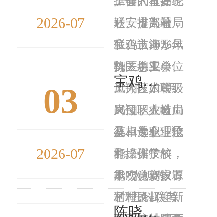
工作的重要论
工会、市妇
据省人社厅统
2026-07
述，提高站
联、市人社局
一安排部署，
位、认清形
联合主办，凤
宝鸡市2026年
势，切实...
翔区总工会、
机关事业单位
宝鸡市人社系统：紧盯稳就业，在稳岗扩容提质上下功夫
03
凤翔区妇联、
工人技术等级
6月
凤翔区人社局
岗位职业道
16日，在岐山
及相关企业承
德、专业理论
县卓远职业技
2026-07
办。据了解，
和操作技
能培训学校，
本次竞赛设置
能“人机对
凤鸣镇刘家塬
了理论...
话”三科联考
村村民赵迎新
陈晓勇在调研服务业发展时强调加快推进服务业扩能提质