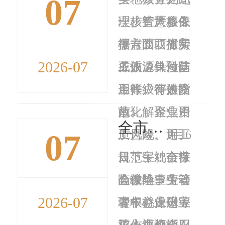
07
理、智慧服务
次核查严格依
一步扩大参保
等方面取得新
据《陕西省劳
覆盖面，抓实
2026-07
成效。针对基
务派遣单位信
工伤源头预防
金账户待遇发
用等级评价指
工作，有效防
放...
南》，聚焦资
范化解企业用
全市高校毕业生等青年就业创业工作视频会召开
07
质合规、用工
工风险。近
7月6
规范、社会保
日，宝鸡市社
日下午，全市
险缴纳、劳动
会保险事业管
高校毕业生等
2026-07
者权益保障等
理中心走进宝
青年就业创业
核心评价指
鸡人力资源服
工作视频会召