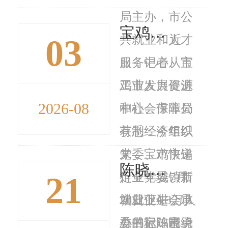
局主办，市公
宝鸡上半年城镇新增就业3万余人
03
共就业和人才
近
服务中心、市
日，记者从宝
工业发展促进
鸡市人力资源
2026-08
中心、市非公
和社会保障局
有制经济组织
获悉：今年以
党委、市快递
来，宝鸡市锚
陈晓勇接访并调研信访积案化解工作
21
行业党委、市
定全年城镇新
7月
就业促进会承
增就业4.3万人
20日下午，市
办的宝鸡市
总目标，围绕
委书记陈晓勇