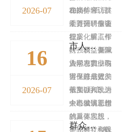
2026-07
2026年“百日
稳岗扩容、技
在接待来访群
千万招聘专项
能提升、服务
众并调研信访
行...
提质、重点帮
积案化解工作
市人社局组织开展新业态职业伤害保障经办业务培训
16
扶、权益保障
时强调，要深
新就
协同发力，取
入学习贯彻习
业形态职业伤
得良好成效。
近平总书记关
害保障是贯彻
2026-07
截至6月底，
于加强和改进
落实以人民为
全市城镇新增
人民信访工作
中心发展思想
就...
的重要思想，
的具体实践，
群众更有奔头 企业更有底气——宝鸡深化开展“人社工作进园区”活动全面提升“三服务”质效
牢固树立和践
是完善社会保
“考