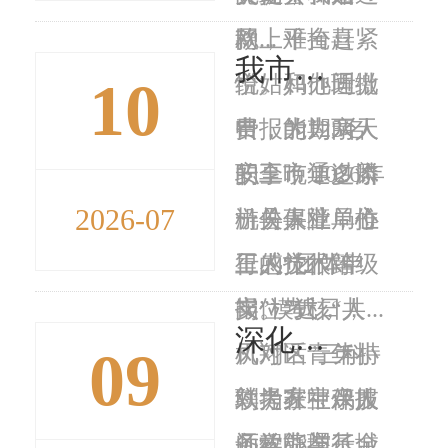
稳...
款，难掩喜
网上平台赶紧
我市通过智能化考核锻造高素质工勤人才队伍
10
悦。和他同批
给姑妈办理缴
近
申报的123名
费，能为亲人
日，为期两天
职工，通过麟
安享晚年多添
的全市 2026年
2026-07
游县人社局推
一份保障，心
机关事业单位
行的“团体申
里感觉很踏
工人技术等级
报”模式，共...
实。”近日，
岗位考核“人
深化社银协同 赋能智慧社保
09
凤翔区青年小
机对话”三科
为持
刘为家中亲人
联考在宝鸡技
续提升社保服
远程办理了城
师学院举行。
务效能与基金