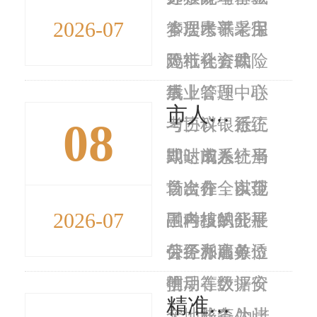
2026-07
乡居民养老保
本次考试采用
管理水平，宝
险社会资助
无纸化方式，
鸡市社会保险
后，...
线上答题，联
事业管理中心
市人社局组织开展劳务派遣单位信用等级评价实地核查
08
考三科，系统
与协议银行正
近
即时阅卷、当
式达成系统平
期，市人社局
场出分，实现
台合作，以金
首次在全市范
2026-07
了考核的公平
融科技赋能社
围内组织开展
公正和高效透
保经办服务，
劳务派遣单位
明...
推动在数据安
信用等级评价
精准宣讲进园区 社保服务暖企心---市社保中心做实做细失业工伤保险惠企服务
全、账务处
实地核查。此
为进