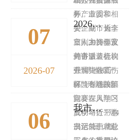
标，...
务产业园和相
开。市委常
2026年宝鸡市服装行业职业技能竞赛开赛
07
关企业，为全
委、副市长李
近
市人力资源及
立刚主持会议
日，2026年宝
劳务派遣机构
并讲话。会议
鸡市服装行
2026-07
开展失业工伤
强调，各县
业“博雅娇宁
保险专场政策
区、各有关部
杯”职业技能
宣...
门要深入学习
竞赛在凤翔区
我市2026年机关事业单位工人技术等级岗位考核“人机对话”三科联考顺利举行
06
贯彻习近平总
成功举行。本
7月4
书记关于就业
次活动由市总
日至5日，根