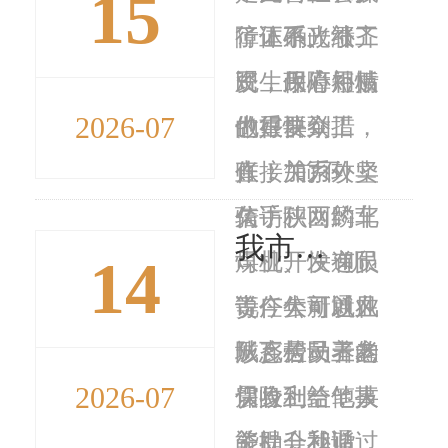
15
行正确政绩
障体系、补齐
了证不光涨工
观，用心用情
民生保障短板
资，政府补贴
2026-07
做好群众工
的重要举措，
也很快到
作，加力攻坚
直接关系外卖
账！”前不
信访积...
骑手、网约车
久，陕西麟北
我市开展城乡居民养老保险社会资助缴费惠及四千余人
14
司机、快递员
煤业开发有限
“听
等广大新就业
责任公司通风
说今年可以在
形态劳动者的
队瓦检员王鑫
城乡居民养老
2026-07
切身利益，事
震收到一笔技
保险上给他人
关社会和谐
能提升补贴
资助，我通过