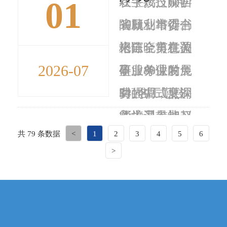
01
在宝鸡技师学
双手接过陕西
6月
院顺利举行。
省就业培训合
30日，市委书
来自全市机关
格证，笑意盈
记陈晓勇在调
2026-07
事业单位的
盈。80课时免
研服务业发展
341名工勤技
费的中式烹调
时强调，要深
能人员参加
师培训，让赵
入学习贯彻习
共 79 条数据
<
1
2
3
4
5
6
了...
迎新掌握了菜
近平总书记关
>
品调味、配
于服务业发展
色、营养搭配
的重要指示精
的知识。“现
神，突出需求