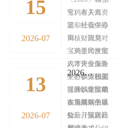
15
号）有关规
宝鸡市人力资
定，经我中心
源和社会保障
2026-07
审核，同意对
局、财政局
宝鸡益民技能
《关于印发宝
人才评价服务
鸡市失业保险
2026年宝鸡市市属事业单位公开招聘高层次人才笔试公告
13
中心职业技能
支持参保职工
根据
等级认定结果
提升职业技能
《2026年宝鸡
在局网站予以
实施细则的通
市市属事业单
2026-07
公示。认定计
知》（宝人社
位公开招聘高
划编号：
发〔2017〕68
层次人才公