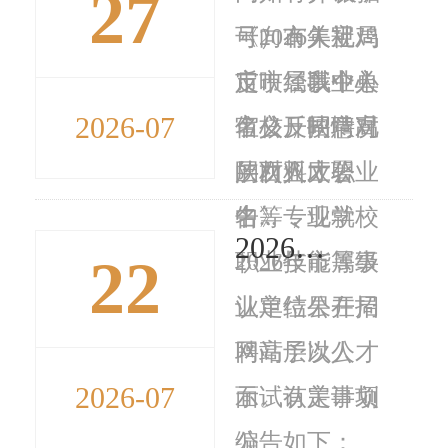
27
可向市人社局
号）有关规
《2026年宝鸡
反映，以个人
定，经我中心
市市属事业单
2026-07
名义反映情况
审核，同意对
位公开招聘高
的材料应署
陕西亚太职业
层次人才公
名...
中等专业学校
告》，现就
2026年宝鸡第一中学附属小学公开选调教师公告
22
职业技能等级
2026年市属事
认定结果在局
业单位公开招
网站予以公
聘高层次人才
2026-07
示。认定计划
面试有关事项
编
公告如下：