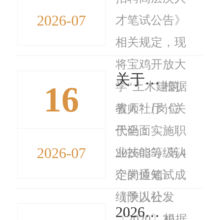
2026-07
才笔试公告》
相关规定，现
将宝鸡开放大
关于宝鸡益民技能人才评价服务中心职业技能等级认定结果公示的报告 宝市鉴字〔2026〕22号
16
学“土木建筑
根据
教师”（岗位
省人社厅《关
代码：
于全面实施职
2026-07
2026035）等4
业技能等级认
个岗位笔试成
定的通知》
绩予以公...
（陕人社发
2026年7月宝鸡市技能提升补贴人员名单公示
〔2020〕30
根据