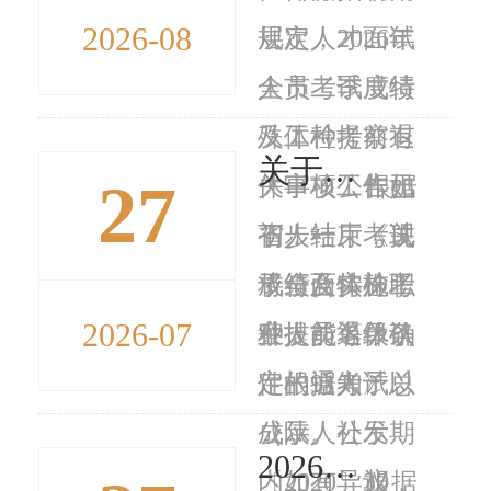
2026-08
层次人才面试
规定，2026年
人员考试成绩
全市二季度特
及体检考察有
殊工种提前退
关于陕西亚太职业中等专业学校职业技能等级认定结果公示的报告 宝市鉴字〔2026〕24号
27
关事项公告如
休审核工作已
根据
下：一、考试
初步结束，现
省人社厅《关
成绩及体检考
将符合特殊工
于全面实施职
2026-07
察人员名单确
种提前退休条
业技能等级认
定根据考试总
件的91人予以
定的通知》
成...
公示。公示期
（陕人社发
2026年宝鸡市市属事业单位公开招聘高层次人才面试公告
内如有异议，
〔2020〕30
根据