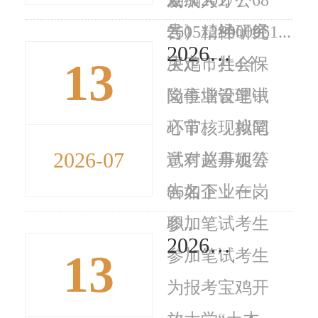
260512S000061...
号）精神，经
告》，经研究
2026年宝鸡市陇县事业单位公开招聘（募）工作人员拟聘用人员公示公告
13
宝鸡市社会保
决定，共4个
险事业管理中
岗位增设笔试
心审核，拟同
环节。现就笔
2026-07
意对赵丹妮等
试有关事项公
86名企业在岗
告如下：一、
职...
参加笔试考生
2026年宝鸡高新区事业单位公开招聘工作人员拟聘用人员公示公告
13
参加笔试考生
为报考宝鸡开