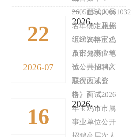
260518S00006103200
一、面试人员
2026年宝鸡市市属事业单位公开招聘高层次人才笔试成绩公告
22
名单确定及分
根据
组经资格审查
《2026年宝鸡
及部分岗位笔
市市属事业单
2026-07
试，共1024人
位公开招聘高
取得面试资
层次人才公
格。面试...
告》和《2026
2026年宝鸡高新区管委会校园招聘高层次人才拟聘用人员公示
16
年宝鸡市市属
事业单位公开
招聘高层次人